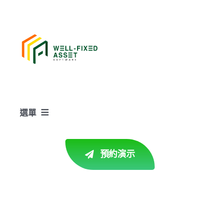
Skip
to
content
選單
中文 (繁)
預約演示
首頁
產品