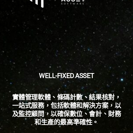
W
E
L
L
-
F
I
X
E
D
A
S
S
E
T
實
體
管
理
軟
體
、
條
碼
計
數
、
結
果
核
對
，
一
站
式
服
務
，
包
括
軟
體
和
解
決
方
案
，
以
及
監
控
顧
問
，
以
確
保
數
位
、
會
計
、
財
務
和
生
產
的
最
高
準
確
性
。